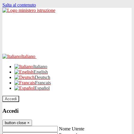
Salta al contenuto
Italiano
Italiano
English
Deutsch
Français
Español
Accedi
Accedi
button close
×
Nome Utente