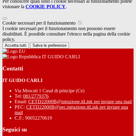
Per conoscere quali sono i cookie necessari al funzionamento potete
visionare la
COOKIE POLICY
.
Cookie necessari per il funzionamento
I cookie necessari per il funzionamento non possono essere
disabilitati. È possibile consultare l'elenco nella pagina della cookie
policy.
Accetta tutti
Salva le preferenze
IT GUIDO CARLI
Contatti
IT GUIDO CARLI
Via Moscati 1 Casal di principe (Ce)
Tel:
081/2779376
Email:
CETD22000B@istruzione.it
Link per inviare una mail
PEC:
CETD22000B@pec.istruzione.it
Link per inviare una
mail
C.F.: 90052270619
Seguici su