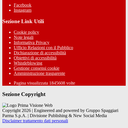
Facebook
Instagram
Sezione Link Utili
Cookie policy
Note legali
Informativa Privacy
Ufficio Relazioni con il Pubblico
Dichiarazione di accessibilità
Obiettivi di accessibilità
Whistleblowing
Gestione consensi cookie
Amministrazione trasparente
Pagina visualizzata
1845608
volte
Sezione Copyright
Copyright 2026 | Engineered and powered by Gruppo Spaggiari
Parma S.p.A. | Divisione Publishing & New Social Media
Disclaimer trattamento dati personali