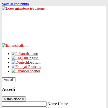
Salta al contenuto
Italiano
Italiano
English
Deutsch
Français
Español
Accedi
Accedi
button close
×
Nome Utente