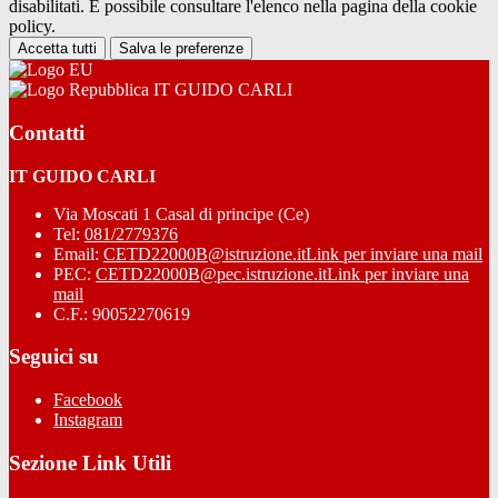
disabilitati. È possibile consultare l'elenco nella pagina della cookie
policy.
Accetta tutti
Salva le preferenze
IT GUIDO CARLI
Contatti
IT GUIDO CARLI
Via Moscati 1 Casal di principe (Ce)
Tel:
081/2779376
Email:
CETD22000B@istruzione.it
Link per inviare una mail
PEC:
CETD22000B@pec.istruzione.it
Link per inviare una
mail
C.F.: 90052270619
Seguici su
Facebook
Instagram
Sezione Link Utili