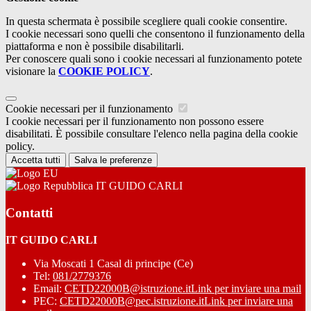
In questa schermata è possibile scegliere quali cookie consentire.
I cookie necessari sono quelli che consentono il funzionamento della
piattaforma e non è possibile disabilitarli.
Per conoscere quali sono i cookie necessari al funzionamento potete
visionare la
COOKIE POLICY
.
Cookie necessari per il funzionamento
I cookie necessari per il funzionamento non possono essere
disabilitati. È possibile consultare l'elenco nella pagina della cookie
policy.
Accetta tutti
Salva le preferenze
IT GUIDO CARLI
Contatti
IT GUIDO CARLI
Via Moscati 1 Casal di principe (Ce)
Tel:
081/2779376
Email:
CETD22000B@istruzione.it
Link per inviare una mail
PEC:
CETD22000B@pec.istruzione.it
Link per inviare una