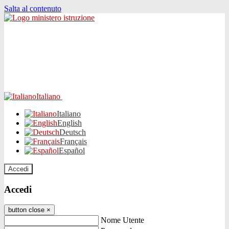
Salta al contenuto
Italiano
Italiano
English
Deutsch
Français
Español
Accedi
Accedi
button close
×
Nome Utente