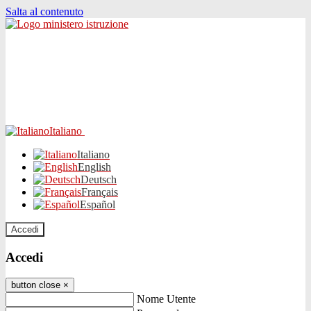
Salta al contenuto
Italiano
Italiano
English
Deutsch
Français
Español
Accedi
Accedi
button close
×
Nome Utente