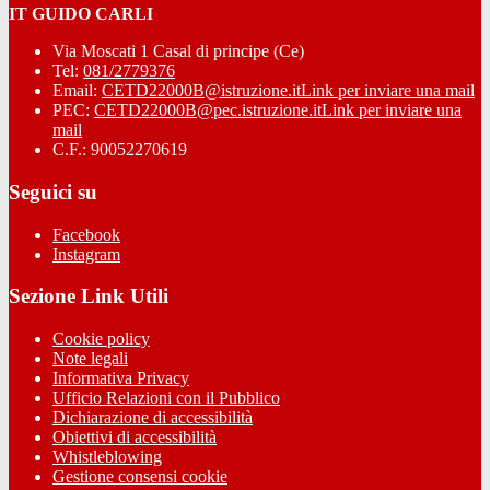
IT GUIDO CARLI
Via Moscati 1 Casal di principe (Ce)
Tel:
081/2779376
Email:
CETD22000B@istruzione.it
Link per inviare una mail
PEC:
CETD22000B@pec.istruzione.it
Link per inviare una
mail
C.F.: 90052270619
Seguici su
Facebook
Instagram
Sezione Link Utili
Cookie policy
Note legali
Informativa Privacy
Ufficio Relazioni con il Pubblico
Dichiarazione di accessibilità
Obiettivi di accessibilità
Whistleblowing
Gestione consensi cookie